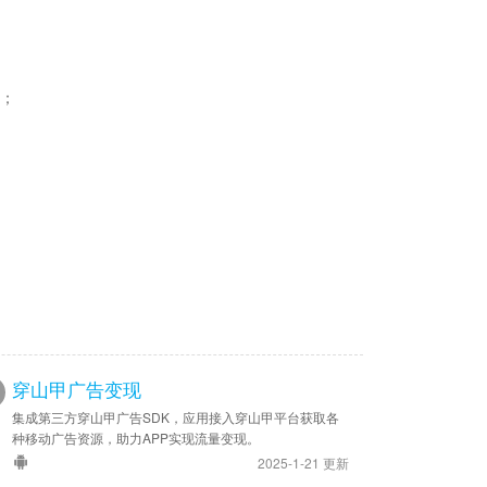
义；
穿山甲广告变现
集成第三方穿山甲广告SDK，应用接入穿山甲平台获取各
种移动广告资源，助力APP实现流量变现。
2025-1-21 更新